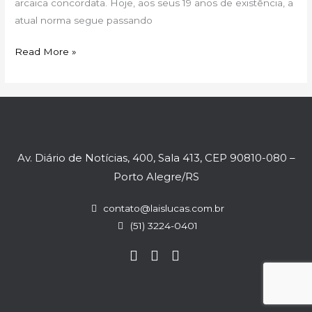
arcaica concordata. Hoje, aos seus 19 anos de existência, a
revisão
atual norma segue passando
Read More »
Av. Diário de Notícias, 400, Sala 413, CEP 90810-080 –
Porto Alegre/RS
contato@laislucas.com.br
(51) 3224-0401