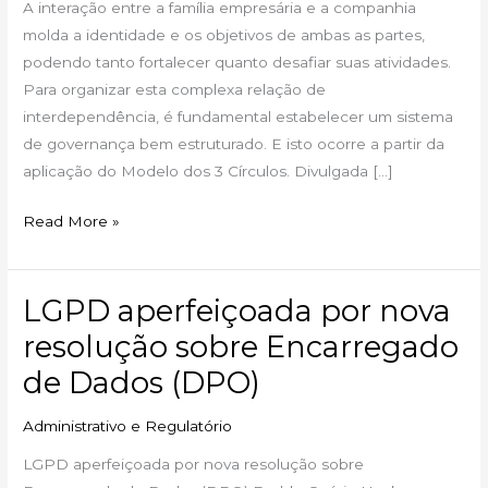
A interação entre a família empresária e a companhia
que
molda a identidade e os objetivos de ambas as partes,
sustenta
podendo tanto fortalecer quanto desafiar suas atividades.
a
Para organizar esta complexa relação de
empresa
interdependência, é fundamental estabelecer um sistema
familiar
de governança bem estruturado. E isto ocorre a partir da
aplicação do Modelo dos 3 Círculos. Divulgada […]
Read More »
LGPD aperfeiçoada por nova
LGPD
aperfeiçoada
resolução sobre Encarregado
por
de Dados (DPO)
nova
resolução
Administrativo e Regulatório
sobre
LGPD aperfeiçoada por nova resolução sobre
Encarregado