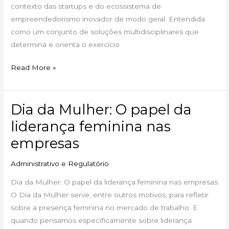
contexto das startups e do ecossistema de
empreendedorismo inovador de modo geral. Entendida
como um conjunto de soluções multidisciplinares que
determina e orienta o exercício
Read More »
Dia da Mulher: O papel da
Dia
da
liderança feminina nas
Mulher:
empresas
O
papel
Administrativo e Regulatório
da
Dia da Mulher: O papel da liderança feminina nas empresas
liderança
O Dia da Mulher serve, entre outros motivos, para refletir
feminina
sobre a presença feminina no mercado de trabalho. E
nas
quando pensamos especificamente sobre liderança
empresas