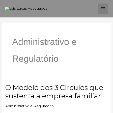
Ir
MAI
para
ME
o
conteúdo
Administrativo e
Regulatório
O Modelo dos 3 Círculos que
O
Modelo
sustenta a empresa familiar
dos
3
Administrativo e Regulatório
Círculos