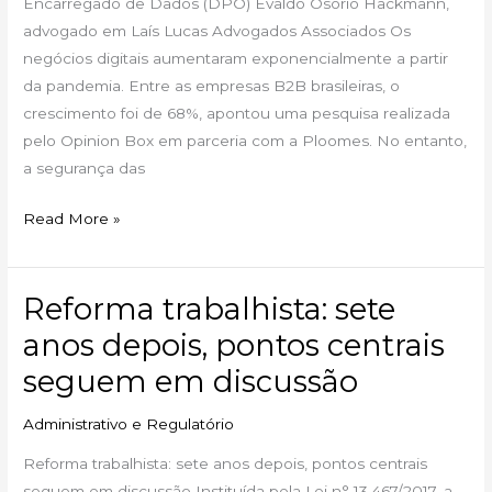
Encarregado de Dados (DPO) Evaldo Osório Hackmann,
de
advogado em Laís Lucas Advogados Associados Os
Dados
negócios digitais aumentaram exponencialmente a partir
(DPO)
da pandemia. Entre as empresas B2B brasileiras, o
crescimento foi de 68%, apontou uma pesquisa realizada
pelo Opinion Box em parceria com a Ploomes. No entanto,
a segurança das
Read More »
Reforma trabalhista: sete
Reforma
trabalhista:
anos depois, pontos centrais
sete
seguem em discussão
anos
depois,
Administrativo e Regulatório
pontos
Reforma trabalhista: sete anos depois, pontos centrais
centrais
seguem em discussão Instituída pela Lei n° 13.467/2017, a