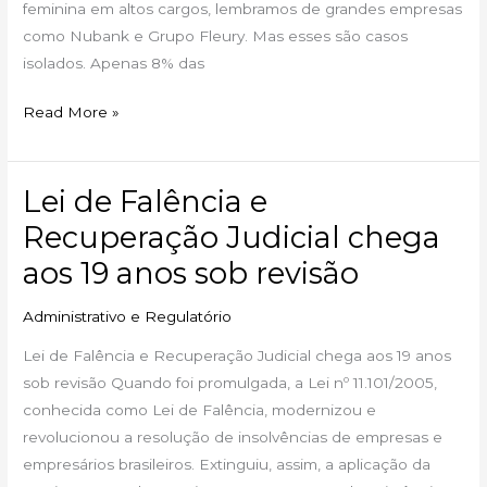
feminina em altos cargos, lembramos de grandes empresas
como Nubank e Grupo Fleury. Mas esses são casos
isolados. Apenas 8% das
Read More »
Lei de Falência e
Lei
de
Recuperação Judicial chega
Falência
aos 19 anos sob revisão
e
Recuperação
Administrativo e Regulatório
Judicial
Lei de Falência e Recuperação Judicial chega aos 19 anos
chega
sob revisão Quando foi promulgada, a Lei nº 11.101/2005,
aos
conhecida como Lei de Falência, modernizou e
19
revolucionou a resolução de insolvências de empresas e
anos
empresários brasileiros. Extinguiu, assim, a aplicação da
sob