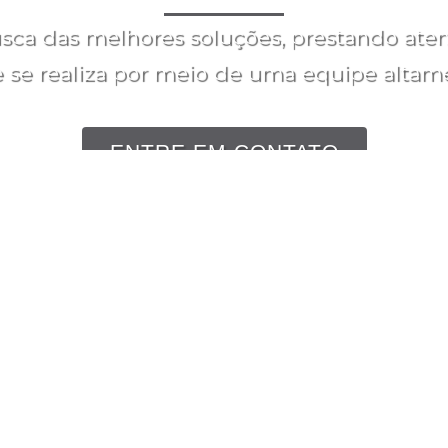
ca das melhores soluções, prestando aten
 se realiza por meio de uma equipe altamen
ENTRE EM CONTATO
contato@laislucas.com.br