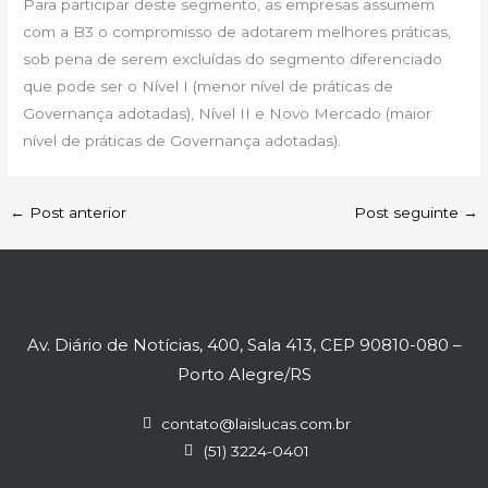
Para participar deste segmento, as empresas assumem
com a B3 o compromisso de adotarem melhores práticas,
sob pena de serem excluídas do segmento diferenciado
que pode ser o Nível I (menor nível de práticas de
Governança adotadas), Nível II e Novo Mercado (maior
nível de práticas de Governança adotadas).
←
Post anterior
Post seguinte
→
Av. Diário de Notícias, 400, Sala 413, CEP 90810-080 –
Porto Alegre/RS
contato@laislucas.com.br
(51) 3224-0401